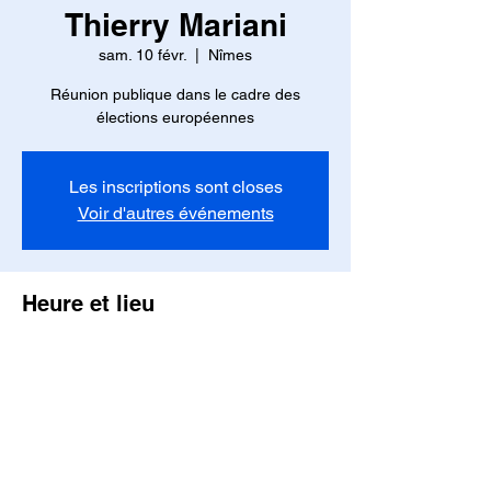
Thierry Mariani
sam. 10 févr.
  |  
Nîmes
Réunion publique dans le cadre des
élections européennes
Les inscriptions sont closes
Voir d'autres événements
Heure et lieu
10 févr. 2024, 15:30
Nîmes, 202 Rue Claude Nicolas Ledoux,
30900 Nîmes, France